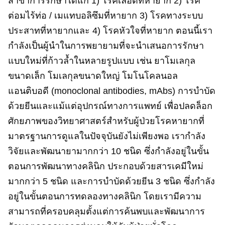
สาขาการรักษา​ได้แก่ 1) โรคเลือดที่หายาก 2) โรค
ต่อมไร้ท่อ / เมแทบอลิซึมที่หายาก 3) โรคทางระบบ
ประสาทที่หายากและ 4) โรคหัวใจที่หายาก ตอนนี้เรา
กําลังเป็นผู้นําในการพยายามที่จะนำเสนอการรักษา
แบบใหม่ที่ก้าวล้ำในหลายรูปแบบ เช่น ยาโมเลกุล
ขนาดเล็ก โมเลกุลขนาดใหญ่ โมโนโคลนอล
แอนติบอดี​ (monoclonal antibodies, mAbs) การบําบัด
ด้วยยีนและแม้แต่อุปกรณ์ทางการแพทย์ เพื่อปลดล็อก
ศักยภาพของวิทยาศาสตร์สําหรับผู้ป่วยโรคหายากที่
มาตรฐานการดูแลในปัจจุบันยังไม่เพียงพอ เรากำลัง
วิจัยและพัฒนายามากกว่า 10 ชนิด ซึ่งกำลังอยู่ในขั้น
ตอนการพัฒนาทางคลินิก ประกอบด้วย​สารเคมีใหม่
มากกว่า 5 ชนิด และการบำบัดด้วยยีน 3 ชนิด ซึ่งกำลัง
อยู่ในขั้นตอนการทดลองทางคลินิก โดยเรามีความ
สามารถที่ครอบคลุมตั้งแต่การค้นพบและพัฒนาการ