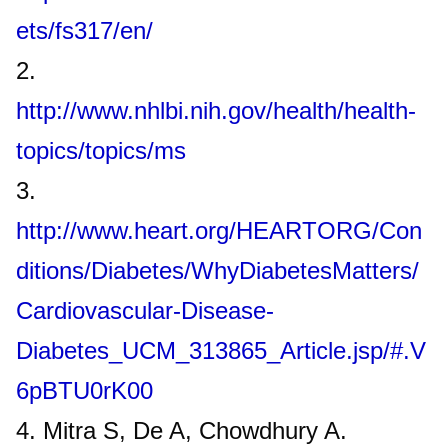
ets/fs317/en/
2.
http://www.nhlbi.nih.gov/health/health-
topics/topics/ms
3.
http://www.heart.org/HEARTORG/Con
ditions/Diabetes/WhyDiabetesMatters/
Cardiovascular-Disease-
Diabetes_UCM_313865_Article.jsp/#.V
6pBTU0rK00
4. Mitra S, De A, Chowdhury A.