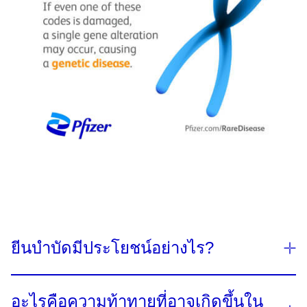
ยีนบำบัดมีประโยชน์อย่างไร​?
ยีนบำบัดแตกต่างจากการรักษาด้วยยาในปัจจุบัน ที่มัก
อะไรคือความท้าทายที่อาจเกิดขึ้นใน
จะต้องรับประทานยาบ่อยครั้ง และ​และมุ่งเน้นที่การ